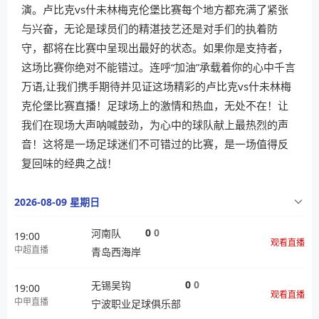
演。卢比克vs什未林梅克伦堡比赛每个地方都充满了紧张
与兴奋，无论是球员们的精湛技艺还是对手们的执着防
守，都将在比赛中呈现出最好的状态。如果你是支持者，
这场比赛你绝对不能错过。连呼“加油”承载着你的心中千言
万语,让我们携手期待并见证这场精彩的卢比克vs什未林梅
克伦堡比赛直播！足球场上的激情和热血，无处不在！让
我们在现场大声呐喊鼓劲，为心中的球队献上最热烈的声
音！这将是一场足球迷们不可错过的比赛，是一场值得反
复回味的经典之战！
2026-08-09 星期日
0
0
河南队
19:00
观看直播
中超直播
青岛西海岸
0
0
无锡吴钩
19:00
观看直播
中甲直播
宁波职业足球俱乐部