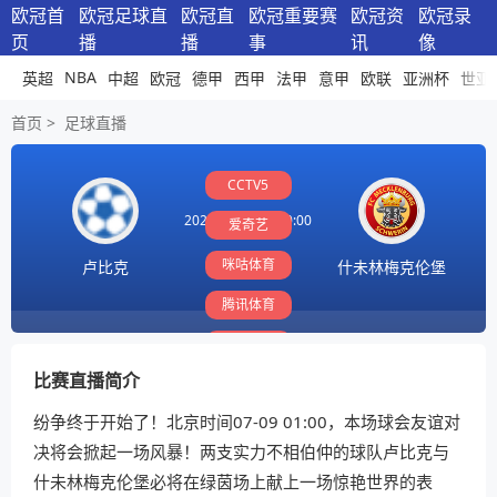
欧冠首
欧冠足球直
欧冠直
欧冠重要赛
欧冠资
欧冠录
页
播
播
事
讯
像
NBA
英超
中超
欧冠
德甲
西甲
法甲
意甲
欧联
亚洲杯
世亚
首页
>
足球直播
CCTV5
2026-07-09 01:00:00
爱奇艺
咪咕体育
卢比克
什未林梅克伦堡
腾讯体育
PP体育
比赛直播简介
纷争终于开始了！北京时间07-09 01:00，本场球会友谊对
决将会掀起一场风暴！两支实力不相伯仲的球队卢比克与
什未林梅克伦堡必将在绿茵场上献上一场惊艳世界的表