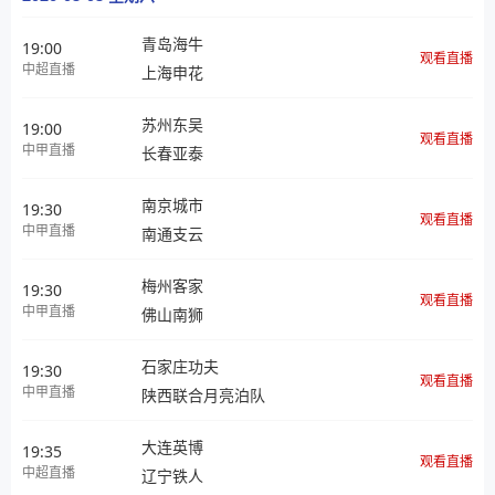
青岛海牛
19:00
观看直播
中超直播
上海申花
苏州东吴
19:00
观看直播
中甲直播
长春亚泰
南京城市
19:30
观看直播
中甲直播
南通支云
梅州客家
19:30
观看直播
中甲直播
佛山南狮
石家庄功夫
19:30
观看直播
中甲直播
陕西联合月亮泊队
大连英博
19:35
观看直播
中超直播
辽宁铁人