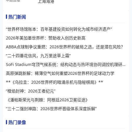
中超直播
上海海港
热门新闻
“世界杯场馆账本：百年基建投资如何转化为城市经济遗产”
2026年美加墨世界杯：赞助收入创历史新高
ABBA点球制争议重燃：2026世界杯的破局之选，还是潜在风险？
“二十四番花信风，九万里途草上霜”
SoFi Stadium穹顶气候系统：结构动态与热环境协同调控机理研究
高原弹跳新解：稀薄空气如何重塑2026世界杯的足球动力学
**《乌拉圭：2026世界杯的暗涌杀机与隐秘棋局》**
“橙焰封神：2026王者纪元”
《潘帕斯荣光与荆棘：阿根廷2026卫冕征途》
“三十二强封神路：2026世界杯晋级体系深度拆解”
热门录像