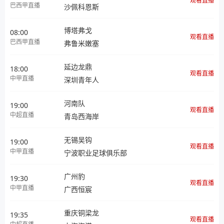
观看直播
巴西甲直播
沙佩科恩斯
博塔弗戈
08:00
观看直播
巴西甲直播
弗鲁米嫩塞
延边龙鼎
18:00
观看直播
中甲直播
深圳青年人
河南队
19:00
观看直播
中超直播
青岛西海岸
无锡吴钩
19:00
观看直播
中甲直播
宁波职业足球俱乐部
广州豹
19:30
观看直播
中甲直播
广西恒宸
重庆铜梁龙
19:35
观看直播