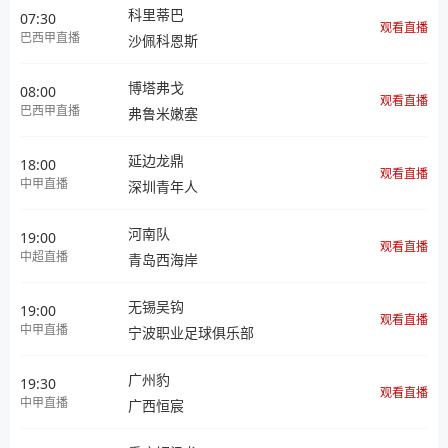
科里蒂巴
07:30
观看直播
巴西甲直播
沙佩科恩斯
博塔弗戈
08:00
观看直播
巴西甲直播
弗鲁米嫩塞
延边龙鼎
18:00
观看直播
中甲直播
深圳青年人
河南队
19:00
观看直播
中超直播
青岛西海岸
无锡吴钩
19:00
观看直播
中甲直播
宁波职业足球俱乐部
广州豹
19:30
观看直播
中甲直播
广西恒宸