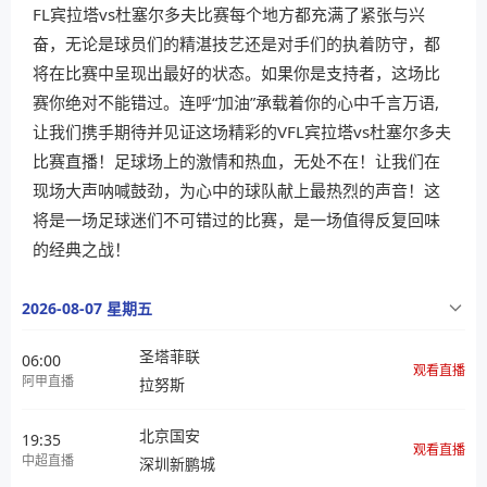
FL宾拉塔vs杜塞尔多夫比赛每个地方都充满了紧张与兴
奋，无论是球员们的精湛技艺还是对手们的执着防守，都
将在比赛中呈现出最好的状态。如果你是支持者，这场比
赛你绝对不能错过。连呼“加油”承载着你的心中千言万语,
让我们携手期待并见证这场精彩的VFL宾拉塔vs杜塞尔多夫
比赛直播！足球场上的激情和热血，无处不在！让我们在
现场大声呐喊鼓劲，为心中的球队献上最热烈的声音！这
将是一场足球迷们不可错过的比赛，是一场值得反复回味
的经典之战！
2026-08-07 星期五
圣塔菲联
06:00
观看直播
阿甲直播
拉努斯
北京国安
19:35
观看直播
中超直播
深圳新鹏城