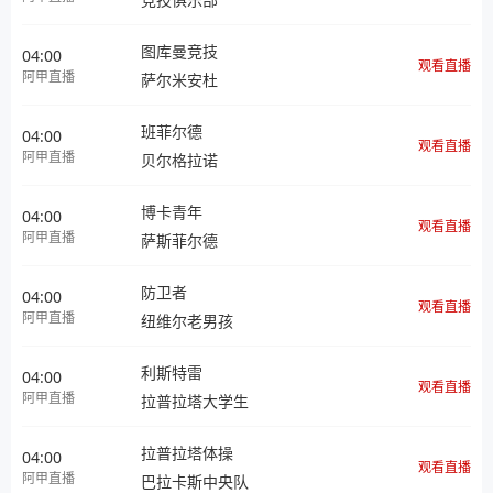
图库曼竞技
04:00
观看直播
阿甲直播
萨尔米安杜
班菲尔德
04:00
观看直播
阿甲直播
贝尔格拉诺
博卡青年
04:00
观看直播
阿甲直播
萨斯菲尔德
防卫者
04:00
观看直播
阿甲直播
纽维尔老男孩
利斯特雷
04:00
观看直播
阿甲直播
拉普拉塔大学生
拉普拉塔体操
04:00
观看直播
阿甲直播
巴拉卡斯中央队