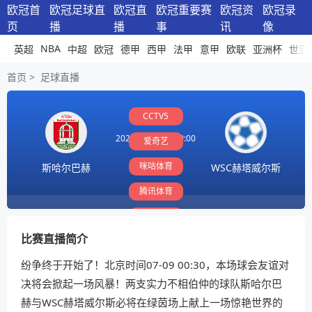
欧冠首
欧冠足球直
欧冠直
欧冠重要赛
欧冠资
欧冠录
页
播
播
事
讯
像
NBA
英超
中超
欧冠
德甲
西甲
法甲
意甲
欧联
亚洲杯
世亚
首页
>
足球直播
CCTV5
2026-07-09 00:30:00
爱奇艺
咪咕体育
斯哈尔巴赫
WSC赫塔威尔斯
腾讯体育
PP体育
比赛直播简介
纷争终于开始了！北京时间07-09 00:30，本场球会友谊对
决将会掀起一场风暴！两支实力不相伯仲的球队斯哈尔巴
赫与WSC赫塔威尔斯必将在绿茵场上献上一场惊艳世界的