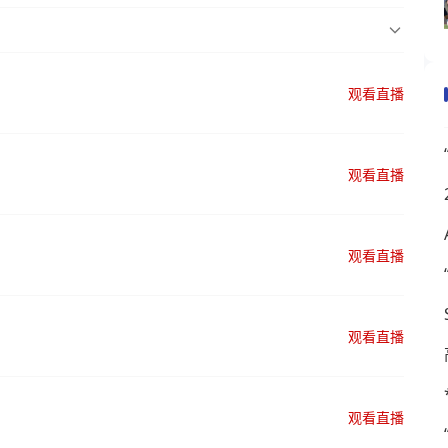
观看直播
观看直播
观看直播
观看直播
观看直播