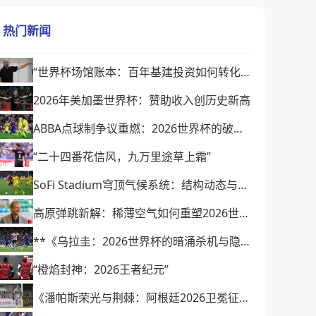
热门新闻
“世界杯场馆账本：百年基建投资如何转化为城市经济遗产”
2026年美加墨世界杯：赞助收入创历史新高
ABBA点球制争议重燃：2026世界杯的破局之选，还是潜在风险？
“二十四番花信风，九万里途草上霜”
SoFi Stadium穹顶气候系统：结构动态与热环境协同调控机理研究
高原弹跳新解：稀薄空气如何重塑2026世界杯的足球动力学
**《乌拉圭：2026世界杯的暗涌杀机与隐秘棋局》**
“橙焰封神：2026王者纪元”
《潘帕斯荣光与荆棘：阿根廷2026卫冕征途》