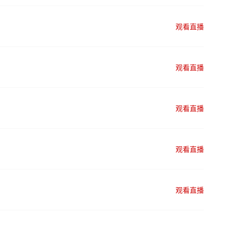
观看直播
观看直播
观看直播
观看直播
观看直播