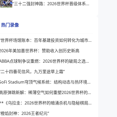
“三十二强封神路：2026世界杯晋级体系深度拆解”
热门录像
“世界杯场馆账本：百年基建投资如何转化为城市经济遗产”
2026年美加墨世界杯：赞助收入创历史新高
ABBA点球制争议重燃：2026世界杯的破局之选，还是潜在风险？
“二十四番花信风，九万里途草上霜”
SoFi Stadium穹顶气候系统：结构动态与热环境协同调控机理研究
高原弹跳新解：稀薄空气如何重塑2026世界杯的足球动力学
**《乌拉圭：2026世界杯的暗涌杀机与隐秘棋局》**
“橙焰封神：2026王者纪元”