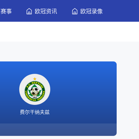
要赛事
欧冠资讯
欧冠录像
费尔干纳夫兹