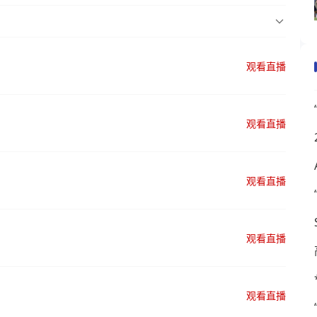
观看直播
观看直播
观看直播
观看直播
观看直播