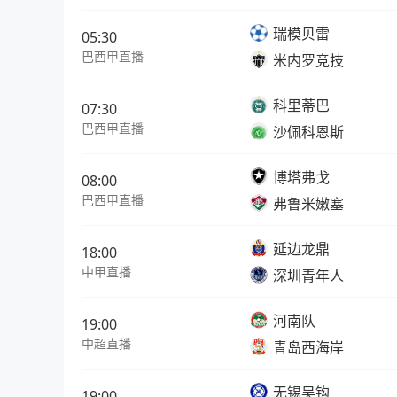
瑞模贝雷
05:30
巴西甲直播
米内罗竞技
科里蒂巴
07:30
巴西甲直播
沙佩科恩斯
博塔弗戈
08:00
巴西甲直播
弗鲁米嫩塞
延边龙鼎
18:00
中甲直播
深圳青年人
河南队
19:00
中超直播
青岛西海岸
无锡吴钩
19:00