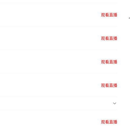
观看直播
观看直播
观看直播
观看直播
观看直播