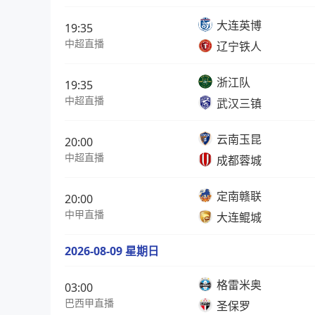
大连英博
19:35
中超直播
辽宁铁人
浙江队
19:35
中超直播
武汉三镇
云南玉昆
20:00
中超直播
成都蓉城
定南赣联
20:00
中甲直播
大连鲲城
2026-08-09 星期日
格雷米奥
03:00
巴西甲直播
圣保罗