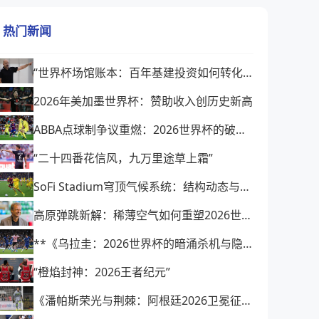
热门新闻
“世界杯场馆账本：百年基建投资如何转化为城市经济遗产”
2026年美加墨世界杯：赞助收入创历史新高
ABBA点球制争议重燃：2026世界杯的破局之选，还是潜在风险？
“二十四番花信风，九万里途草上霜”
SoFi Stadium穹顶气候系统：结构动态与热环境协同调控机理研究
高原弹跳新解：稀薄空气如何重塑2026世界杯的足球动力学
**《乌拉圭：2026世界杯的暗涌杀机与隐秘棋局》**
“橙焰封神：2026王者纪元”
《潘帕斯荣光与荆棘：阿根廷2026卫冕征途》