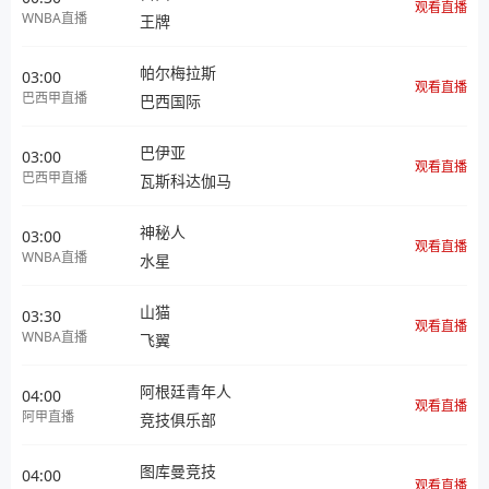
观看直播
WNBA直播
王牌
帕尔梅拉斯
03:00
观看直播
巴西甲直播
巴西国际
巴伊亚
03:00
观看直播
巴西甲直播
瓦斯科达伽马
神秘人
03:00
观看直播
WNBA直播
水星
山猫
03:30
观看直播
WNBA直播
飞翼
阿根廷青年人
04:00
观看直播
阿甲直播
竞技俱乐部
图库曼竞技
04:00
观看直播