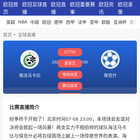
欧冠首
欧冠足球直
欧冠直
欧冠重要赛
欧冠资
欧冠录
页
播
播
事
讯
像
NBA
英超
中超
欧冠
德甲
西甲
法甲
意甲
欧联
亚洲杯
世亚
首页
>
足球直播
CCTV5
2026-07-08 23:00:00
爱奇艺
咪咕体育
海法马卡比
保克什
腾讯体育
PP体育
比赛直播简介
纷争终于开始了！北京时间07-08 23:00，本场球会友谊对
决将会掀起一场风暴！两支实力不相伯仲的球队海法马卡
比与保克什必将在绿茵场上献上一场惊艳世界的表演。海