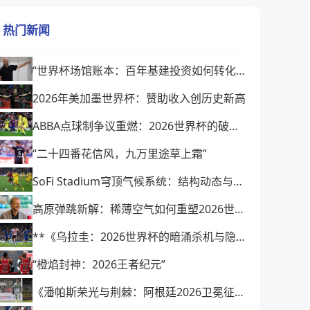
热门新闻
“世界杯场馆账本：百年基建投资如何转化为城市经济遗产”
2026年美加墨世界杯：赞助收入创历史新高
ABBA点球制争议重燃：2026世界杯的破局之选，还是潜在风险？
“二十四番花信风，九万里途草上霜”
SoFi Stadium穹顶气候系统：结构动态与热环境协同调控机理研究
高原弹跳新解：稀薄空气如何重塑2026世界杯的足球动力学
**《乌拉圭：2026世界杯的暗涌杀机与隐秘棋局》**
“橙焰封神：2026王者纪元”
《潘帕斯荣光与荆棘：阿根廷2026卫冕征途》