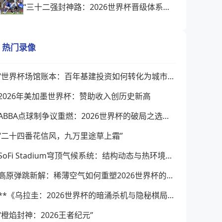
“三十二强封神路：2026世界杯晋级体系深度拆解”
热门录像
“世界杯场馆账本：百年基建投资如何转化为城市经济遗产”
2026年美加墨世界杯：赞助收入创历史新高
ABBA点球制争议重燃：2026世界杯的破局之选，还是潜在风险？
“二十四番花信风，九万里途草上霜”
SoFi Stadium穹顶气候系统：结构动态与热环境协同调控机理研究
高原弹跳新解：稀薄空气如何重塑2026世界杯的足球动力学
**《乌拉圭：2026世界杯的暗涌杀机与隐秘棋局》**
“橙焰封神：2026王者纪元”