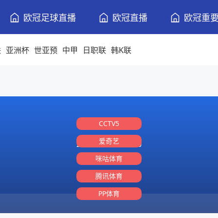
欧冠足球直播
欧冠直播
欧冠重
联
亚洲杯
世亚预
中甲
日职联
韩K联
CCTV5
爱奇艺
2026-07-08 23:00:00
咪咕体育
腾讯体育
PP体育