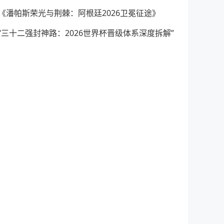
《潘帕斯荣光与荆棘：阿根廷2026卫冕征途》
“三十二强封神路：2026世界杯晋级体系深度拆解”