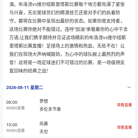
演。布洛涅vs维尔纽斯里塔斯比赛每个地方都充满了紧张
与兴奋，无论是球员们的精湛技艺还是对手们的执着防
守，都将在比赛中呈现出最好的状态。如果你是支持者，
这场比赛你绝对不能错过。连呼“加油”承载着你的心中千言
万语,让我们携手期待并见证这场精彩的布洛涅vs维尔纽斯
里塔斯比赛直播！足球场上的激情和热血，无处不在！让
我们在现场大声呐喊鼓劲，为心中的球队献上最热烈的声
音！这将是一场足球迷们不可错过的比赛，是一场值得反
复回味的经典之战！
2026-08-11 星期二
梦想
08:00
观看直播
WNBA直播
多伦多节奏
风暴
10:00
观看直播
WNBA直播
天空