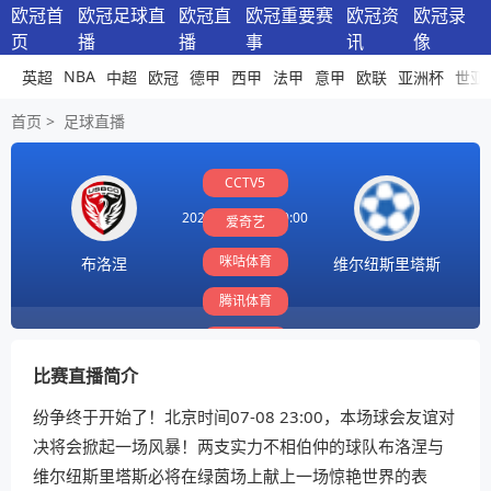
欧冠首
欧冠足球直
欧冠直
欧冠重要赛
欧冠资
欧冠录
页
播
播
事
讯
像
NBA
英超
中超
欧冠
德甲
西甲
法甲
意甲
欧联
亚洲杯
世亚
首页
>
足球直播
CCTV5
2026-07-08 23:00:00
爱奇艺
咪咕体育
布洛涅
维尔纽斯里塔斯
腾讯体育
PP体育
比赛直播简介
纷争终于开始了！北京时间07-08 23:00，本场球会友谊对
决将会掀起一场风暴！两支实力不相伯仲的球队布洛涅与
维尔纽斯里塔斯必将在绿茵场上献上一场惊艳世界的表