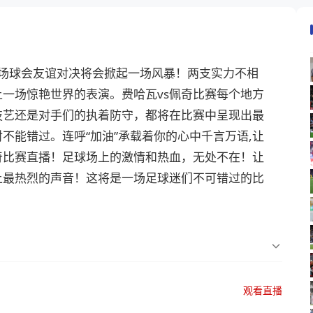
0，本场球会友谊对决将会掀起一场风暴！两支实力不相
一场惊艳世界的表演。费哈瓦vs佩奇比赛每个地方
技艺还是对手们的执着防守，都将在比赛中呈现出最
不能错过。连呼“加油”承载着你的心中千言万语,让
奇比赛直播！足球场上的激情和热血，无处不在！让
上最热烈的声音！这将是一场足球迷们不可错过的比
观看直播