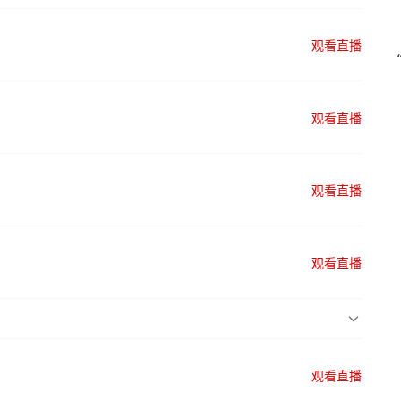
观看直播
观看直播
观看直播
观看直播
观看直播