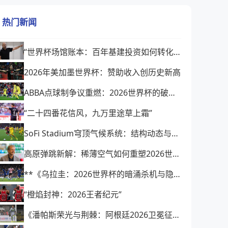
热门新闻
“世界杯场馆账本：百年基建投资如何转化为城市经济遗产”
2026年美加墨世界杯：赞助收入创历史新高
ABBA点球制争议重燃：2026世界杯的破局之选，还是潜在风险？
“二十四番花信风，九万里途草上霜”
SoFi Stadium穹顶气候系统：结构动态与热环境协同调控机理研究
高原弹跳新解：稀薄空气如何重塑2026世界杯的足球动力学
**《乌拉圭：2026世界杯的暗涌杀机与隐秘棋局》**
“橙焰封神：2026王者纪元”
《潘帕斯荣光与荆棘：阿根廷2026卫冕征途》