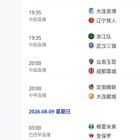
大连英博
19:35
中超直播
辽宁铁人
浙江队
19:35
中超直播
武汉三镇
云南玉昆
20:00
中超直播
成都蓉城
定南赣联
20:00
中甲直播
大连鲲城
2026-08-09 星期日
格雷米奥
03:00
巴西甲直播
圣保罗