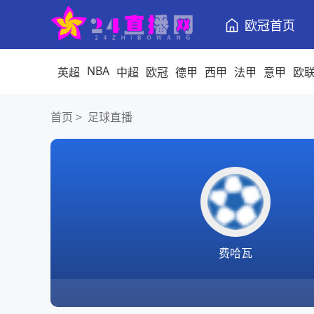
欧冠首页
NBA
英超
中超
欧冠
德甲
西甲
法甲
意甲
欧
首页
>
足球直播
费哈瓦