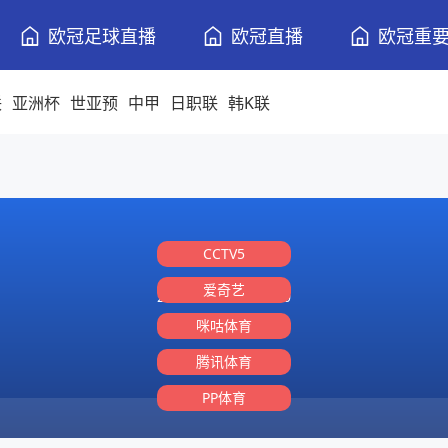
欧冠足球直播
欧冠直播
欧冠重
联
亚洲杯
世亚预
中甲
日职联
韩K联
CCTV5
爱奇艺
2026-07-08 23:00:00
咪咕体育
腾讯体育
PP体育