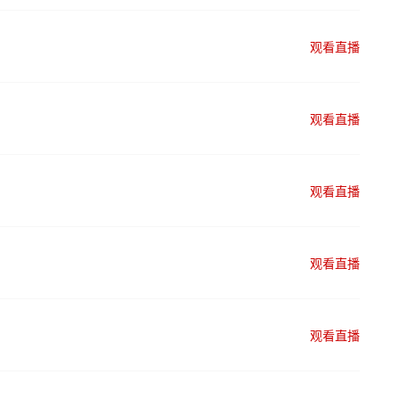
观看直播
观看直播
观看直播
观看直播
观看直播